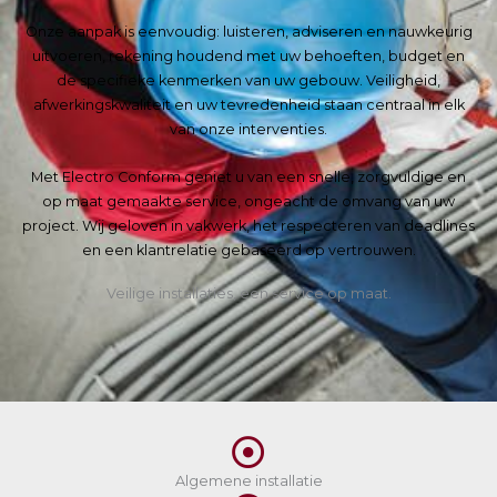
Onze aanpak is eenvoudig: luisteren, adviseren en nauwkeurig
uitvoeren, rekening houdend met uw behoeften, budget en
de specifieke kenmerken van uw gebouw. Veiligheid,
afwerkingskwaliteit en uw tevredenheid staan centraal in elk
van onze interventies.
Met Electro Conform geniet u van een snelle, zorgvuldige en
op maat gemaakte service, ongeacht de omvang van uw
project. Wij geloven in vakwerk, het respecteren van deadlines
en een klantrelatie gebaseerd op vertrouwen.
Veilige installaties, een service op maat.
Algemene installatie