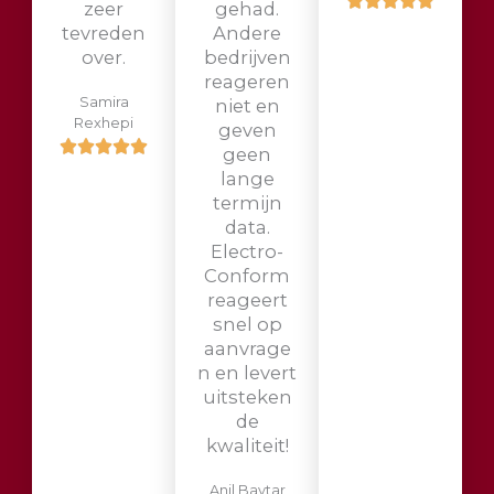
zeer
gehad.
tevreden
Andere
over.
bedrijven
reageren
Samira
niet en
Rexhepi
geven
geen
lange
termijn
data.
Electro-
Conform
reageert
snel op
aanvrage
n en levert
uitsteken
de
kwaliteit!
Anil Baytar