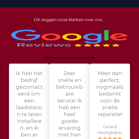
Dit zeggen onze klanten over ons...
Ik heb het
Zeer
Meer dan
bedrijf
snelle en
perfect,
gecontact
betrouwb
nogmaals
eerd om
are
bedankt
een
service. Ik
voor de
laadstatio
heb een
snelle
n te laten
heel
reparatie!
installere
goede
Gerard
n, en ik
ervaring
Hochglober
ben er
met hen